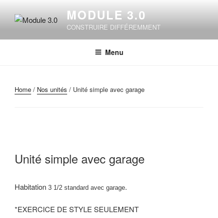
Skip
MODULE 3.0
to
CONSTRUIRE DIFFÉREMMENT
content
Menu
Home
/
Nos unités
/ Unité simple avec garage
Unité simple avec garage
Habitation
.
3 1/2 standard avec garage
*EXERCICE DE STYLE SEULEMENT